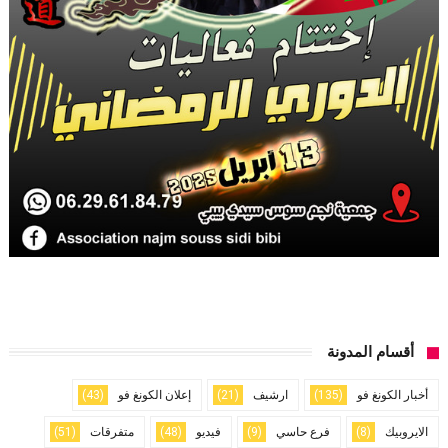
أقسام المدونة
أخبار الكونغ فو
(135)
ارشيف
(21)
إعلان الكونغ فو
(43)
الايروبيك
(8)
فرع حاسي
(9)
فيديو
(48)
متفرقات
(51)