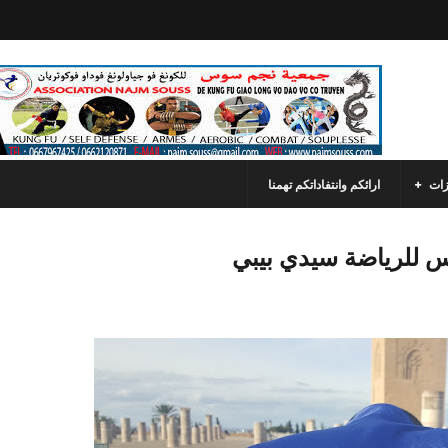
زات
ارائكم وانتفاداتكم تهمنا
 للرياضة سيدي بيبي