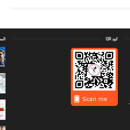
كود QR
الم
ي