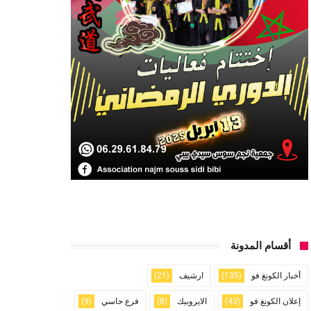
أقسام المدونة
أخبار الكونغ فو
(135)
ارشيف
(21)
إعلان الكونغ فو
(43)
الايروبيك
(8)
فرع حاسي
(9)