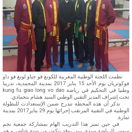
نظمت اللجنة الوطنية المغربية للكونغ فو جياو لونغ فو داو
فوكوتريان يوم الأحد 15 يناير 2017 بمدينة المحمدية، تدريبا
وطنيا في التحكيم في رياضة kung fu giao long vo dao
تحت إشراف المدير التقني الوطني السيد هشام بنحمادي.
نذكر أن هذه المحطة تندرج ضمن الإستعدادت للبطولة
الوطنية في التقنية المرتقب إجرائها يوم 29 يناير2017 بمدينة
تمارة.
في حين تميز هذا التدريب الهام بمشاركة جمعية نجم
سوس للرياضة سيدي بيبي بوفد يتكون من ستة عناصر و هم