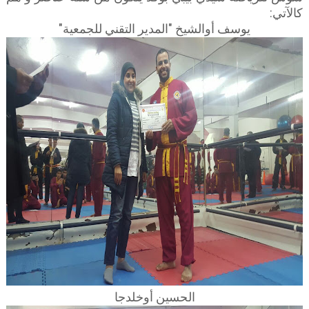
كالآتي:
يوسف أوالشيخ "المدير التقني للجمعية"
الحسين أوخلدجا