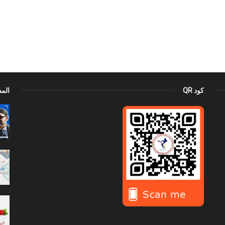
كود QR
الم