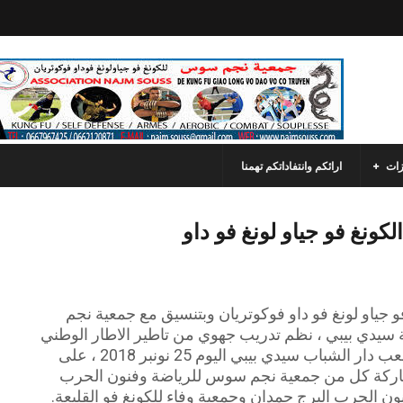
زات
ارائكم وانتفاداتكم تهمنا
ونغ فو جياو لونغ فو داو
و جياو لونغ فو داو فوكوتريان وبتنسيق مع جمعية نجم
 سيدي بيبي ، نظم تدريب جهوي من تاطير الاطار الوطني
والمدير التقني الوطني الاستاذ هشام بنحمادب بملعب دار الشباب سيدي بيبي اليوم 25 نونبر 2018 ، على
بمشاركة كل من جمعية نجم سوس للرياضة وفنون الحرب
ون الحرب البرج حمدان وجمعية وفاء للكونغ فو القليعة.