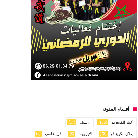
أقسام المدونة
أخبار الكونغ فو
(135)
ارشيف
(21)
إعلان الكونغ فو
(43)
الايروبيك
(8)
فرع حاسي
(9)