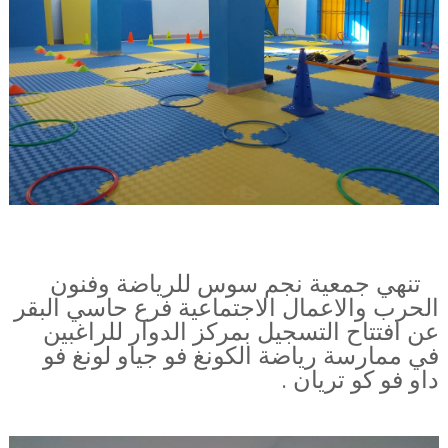
تنهي جمعية نجم سوس للرياضة وفنون
الحرب والاعمال الاجتماعية فرع حاسي البقر
عن افتتاح التسجيل بمركز الدوار للراغبين
في ممارسة رياضة الكونغ فو جياو لونغ فو
داو فو كو تريان .