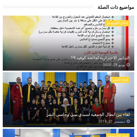
مواضيع ذات الصلة
إعلان الكونغ فو
التدابير الاحترازية لجائحة كوفيد 19
يونيو 28, 2020
فرع حاسي
لقاء بين ابطال الجمعية لسيدي بيبي وحاسي البقر
ديسمبر 21, 2019
أخبار الكونغ فو