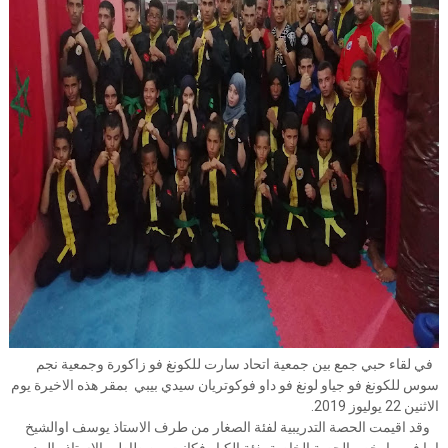
في لقاء حبي جمع بين جمعية اتحاد سارت للكونغ فو زاكورة وجمعية نجم
سوس للكونغ فو جياو لونغ فو داو فوكوتريان سيدي بيبي بمقر هذه الاخيرة يوم
الاثنين 22 يوليوز 2019.
وقد اقيمت الحصة التدريبية لفئة الصغار من طرف الاستاذ يوسف اوالشيخ
اما في ما يخص الحصة الخاصة بفئة الكبار فكانت من طاطير الاستاذ والمدرب