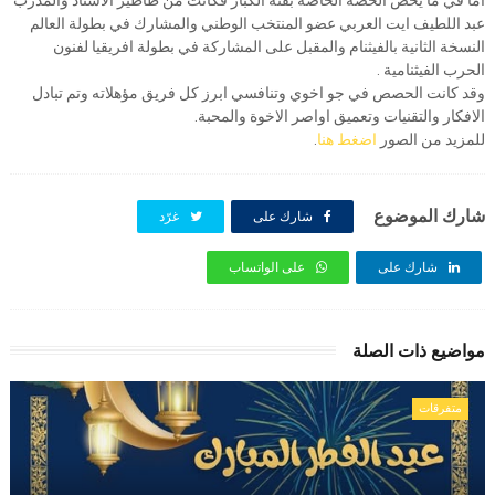
عبد اللطيف ايت العربي عضو المنتخب الوطني والمشارك في بطولة العالم
النسخة الثانية بالفيثنام والمقبل على المشاركة في بطولة افريقيا لفنون
الحرب الفيثنامية .
وقد كانت الحصص في جو اخوي وتنافسي ابرز كل فريق مؤهلاته وتم تبادل
الافكار والتقنيات وتعميق اواصر الاخوة والمحبة.
للمزيد من الصور
اضغط هنا
.
شارك الموضوع
شارك على
غرّد
شارك على
على الواتساب
مواضيع ذات الصلة
متفرقات